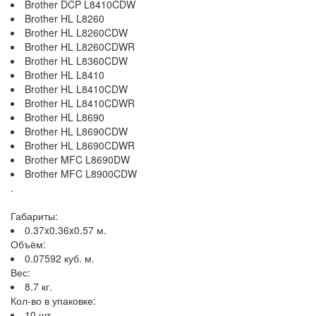
Brother DCP L8410CDW
Brother HL L8260
Brother HL L8260CDW
Brother HL L8260CDWR
Brother HL L8360CDW
Brother HL L8410
Brother HL L8410CDW
Brother HL L8410CDWR
Brother HL L8690
Brother HL L8690CDW
Brother HL L8690CDWR
Brother MFC L8690DW
Brother MFC L8900CDW
.
Габариты:
0.37x0.36x0.57 м.
Объём:
0.07592 куб. м.
Вес:
8.7 кг.
Кол-во в упаковке:
10 шт.