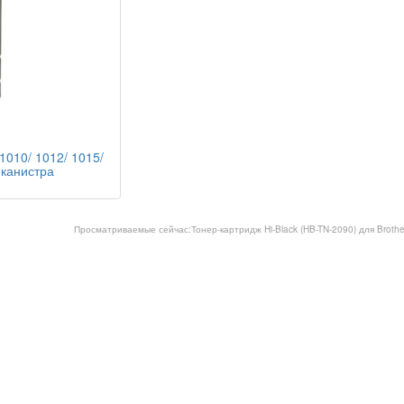
1010/ 1012/ 1015/
, канистра
Просматриваемые сейчас:
Тонер-картридж Hi-Black (HB-TN-2090) для Broth