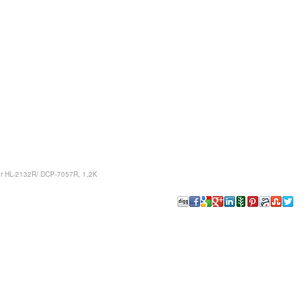
er HL-2132R/ DCP-7057R, 1,2K