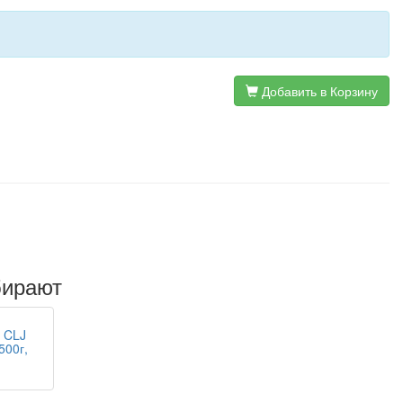
Добавить в Корзину
бирают
P CLJ
500г,