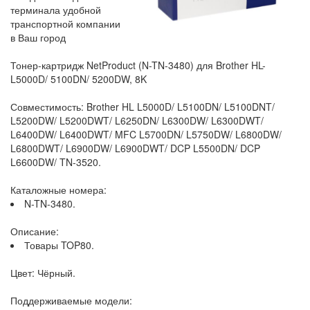
терминала удобной
транспортной компании
в Ваш город
Тонер-картридж NetProduct (N-TN-3480) для Brother HL-
L5000D/ 5100DN/ 5200DW, 8K
Совместимость: Brother HL L5000D/ L5100DN/ L5100DNT/
L5200DW/ L5200DWT/ L6250DN/ L6300DW/ L6300DWT/
L6400DW/ L6400DWT/ MFC L5700DN/ L5750DW/ L6800DW/
L6800DWT/ L6900DW/ L6900DWT/ DCP L5500DN/ DCP
L6600DW/ TN-3520.
Каталожные номера:
N-TN-3480.
Описание:
Товары TOP80.
Цвет: Чёрный.
Поддерживаемые модели: