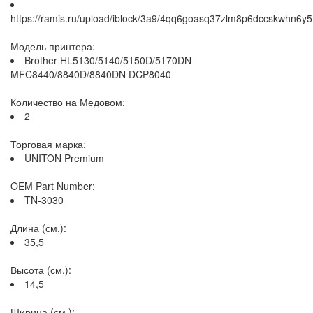
https://ramis.ru/upload/iblock/3a9/4qq6goasq37zlm8p6dccskwhn6y5
Модель принтера:
Brother HL5130/5140/5150D/5170DN
MFC8440/8840D/8840DN DCP8040
Количество на Медовом:
2
Торговая марка:
UNITON Premium
OEM Part Number:
TN-3030
Длина (см.):
35,5
Высота (см.):
14,5
Ширина (см.):