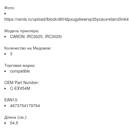
Фото:
https://ramis.ru/upload/iblock/d6f/idpxugy6ewrxp35ycauvrelam2lmk4
Модель принтера:
CANON: iRC3025, iRC3025i
Количество на Медовом:
3
Торговая марка:
compatible
OEM Part Number:
C-EXV54M
EAN13:
4673754179764
Длина (см.):
54,5