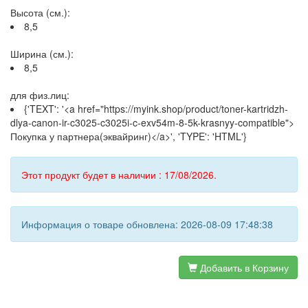
Высота (см.):
8,5
Ширина (см.):
8,5
для физ.лиц:
{'TEXT': '<a href="https://myink.shop/product/toner-kartridzh-
dlya-canon-ir-c3025-c3025i-c-exv54m-8-5k-krasnyy-compatible">
Покупка у партнера(эквайринг)</a>', 'TYPE': 'HTML'}
Этот продукт будет в наличии : 17/08/2026.
Информация о товаре обновлена: 2026-08-09 17:48:38
Добавить в Корзину