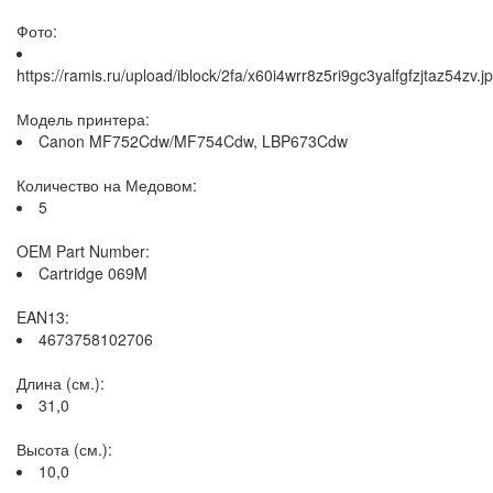
Фото:
https://ramis.ru/upload/iblock/2fa/x60i4wrr8z5ri9gc3yalfgfzjtaz54zv.j
Модель принтера:
Canon MF752Cdw/MF754Cdw, LBP673Cdw
Количество на Медовом:
5
OEM Part Number:
Cartridge 069M
EAN13:
4673758102706
Длина (см.):
31,0
Высота (см.):
10,0