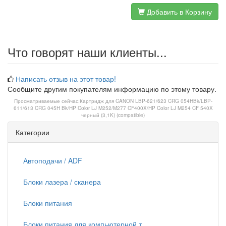
Добавить в Корзину
Что говорят наши клиенты...
Написать отзыв на этот товар!
Сообщите другим покупателям информацию по этому товару.
Просматриваемые сейчас:
Картридж для CANON LBP-621/623 CRG 054HBk/LBP-
611/613 CRG 045H Bk/HP Color LJ M252/M277 CF400X/HP Color LJ M254 CF 540X
черный (3,1K) (compatible)
Категории
Автоподачи / ADF
Блоки лазера / сканера
Блоки питания
Блоки питания для компьютерной т