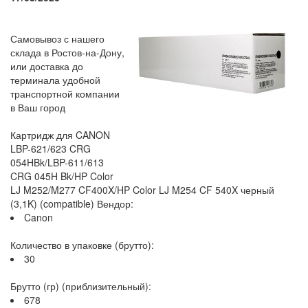
Самовывоз с нашего
склада в Ростов-на-Дону,
или доставка до
терминала удобной
транспортной компании
в Ваш город
Картридж для CANON
LBP-621/623 CRG
054HBk/LBP-611/613
CRG 045H Bk/HP Color
LJ M252/M277 CF400X/HP Color LJ M254 CF 540X черный
(3,1K) (compatible) Вендор:
Canon
Количество в упаковке (брутто):
30
Брутто (гр) (приблизительный):
678