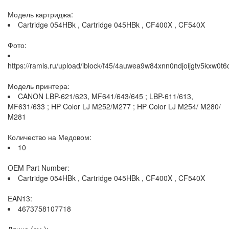
Модель картриджа:
Cartridge 054HBk , Cartridge 045HBk , CF400X , CF540X
Фото:
https://ramis.ru/upload/iblock/f45/4auwea9w84xnn0ndjoijgtv5kxw0t6
Модель принтера:
CANON LBP-621/623, MF641/643/645 ; LBP-611/613,
MF631/633 ; HP Color LJ M252/M277 ; HP Color LJ M254/ M280/
M281
Количество на Медовом:
10
OEM Part Number:
Cartridge 054HBk , Cartridge 045HBk , CF400X , CF540X
EAN13:
4673758107718