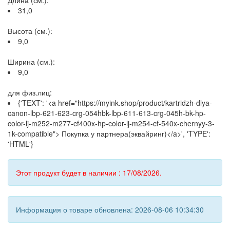
Длина (см.):
31,0
Высота (см.):
9,0
Ширина (см.):
9,0
для физ.лиц:
{'TEXT': '<a href="https://myink.shop/product/kartridzh-dlya-
canon-lbp-621-623-crg-054hbk-lbp-611-613-crg-045h-bk-hp-
color-lj-m252-m277-cf400x-hp-color-lj-m254-cf-540x-chernyy-3-
1k-compatible"> Покупка у партнера(эквайринг)</a>', 'TYPE':
'HTML'}
Этот продукт будет в наличии : 17/08/2026.
Информация о товаре обновлена: 2026-08-06 10:34:30