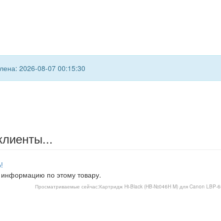
ена: 2026-08-07 00:15:30
клиенты...
!
 информацию по этому товару.
Просматриваемые сейчас:
Картридж Hi-Black (HB-№046H M) для Canon LBP-65