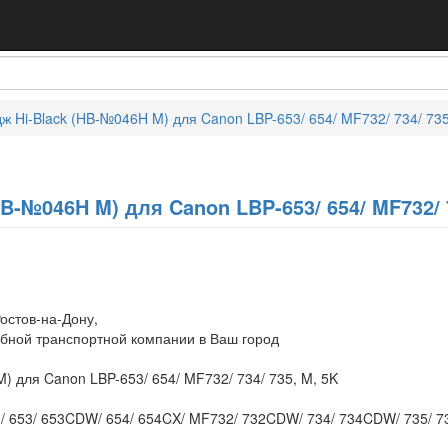
ж Hi-Black (HB-№046H M) для Canon LBP-653/ 654/ MF732/ 734/ 735
B-№046H M) для Canon LBP-653/ 654/ MF732/ 7
остов-на-Дону,
обной транспортной компании в Ваш город
) для Canon LBP-653/ 654/ MF732/ 734/ 735, M, 5K
/ 653/ 653CDW/ 654/ 654CX/ MF732/ 732CDW/ 734/ 734CDW/ 735/ 7