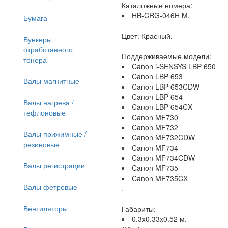
Каталожные номера:
HB-CRG-046H M.
Бумага
Цвет: Красный.
Бункеры
отработанного
Поддерживаемые модели:
тонера
Canon i-SENSYS LBP 650
Canon LBP 653
Валы магнитные
Canon LBP 653CDW
Canon LBP 654
Валы нагрева /
Canon LBP 654CX
тефлоновые
Canon MF730
Canon MF732
Валы прижимные /
Canon MF732CDW
резиновые
Canon MF734
Canon MF734CDW
Валы регистрации
Canon MF735
Canon MF735CX
Валы фетровые
.
Вентиляторы
Габариты:
0.3x0.33x0.52 м.