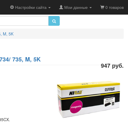
Настройки сайта
Мои данные
0 товаров
, M, 5K
34/ 735, M, 5K
947 руб.
35CX.