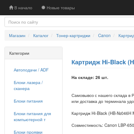
В начало
Новые товары
Магазин
Каталог
Тонер-картриджи
Canon
Картрид
Категории
Картридж Hi-Black (H
Автоподачи / ADF
На складе: 26 шт.
Блоки лазера /
сканера
Самовывоз с нашего склада в Р
Блоки питания
или доставка до терминала уд
Картридж Hi-Black (HB-№046H M
Блоки питания для
компьютерной т
Совместимость: Canon LBP-650
Блоки проявки