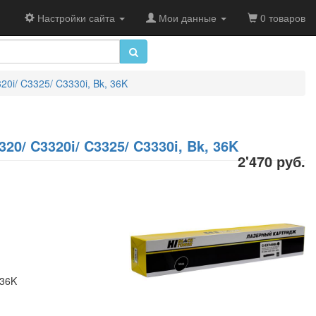
Настройки сайта
Мои данные
0 товаров
0i/ C3325/ C3330i, Bk, 36K
0/ C3320i/ C3325/ C3330i, Bk, 36K
2'470 руб.
 36K