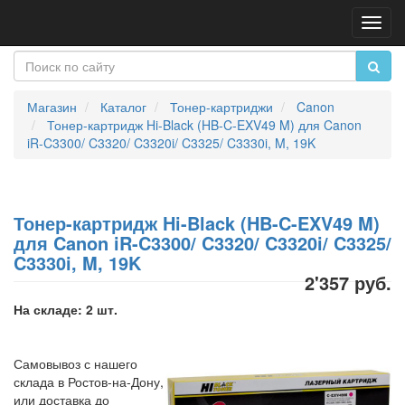
Пере
нави
Магазин
Каталог
Тонер-картриджи
Canon
Тонер-картридж Hi-Black (HB-C-EXV49 M) для Canon
iR-C3300/ C3320/ C3320i/ C3325/ C3330i, M, 19K
Тонер-картридж Hi-Black (HB-C-EXV49 M)
для Canon iR-C3300/ C3320/ C3320i/ C3325/
C3330i, M, 19K
2'357 руб.
На складе: 2 шт.
Самовывоз с нашего
склада в Ростов-на-Дону,
или доставка до