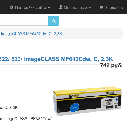
Настройки сайта
Мои данные
0 товаров
/ imageCLASS MF642Cdw, C, 2,3K
22/ 623/ imageCLASS MF642Cdw, C, 2,3K
742 руб.
, C, 2,3K
x/ imageCLASS LBP622Cdw/