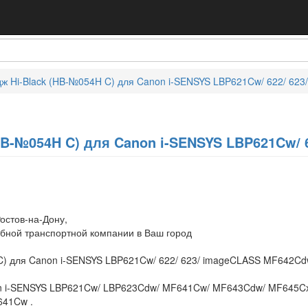
ж Hi-Black (HB-№054H C) для Canon i-SENSYS LBP621Cw/ 622/ 623
HB-№054H C) для Canon i-SENSYS LBP621Cw/ 6
остов-на-Дону,
обной транспортной компании в Ваш город
C) для Canon i-SENSYS LBP621Cw/ 622/ 623/ imageCLASS MF642Cdw
on i-SENSYS LBP621Cw/ LBP623Cdw/ MF641Cw/ MF643Cdw/ MF645C
41Cw .