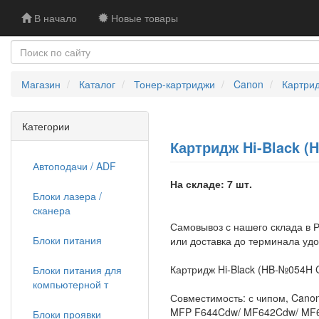
В начало
Новые товары
Магазин
Каталог
Тонер-картриджи
Canon
Картрид
Категории
Картридж Hi-Black (
Автоподачи / ADF
На складе: 7 шт.
Блоки лазера /
сканера
Самовывоз с нашего склада в Р
Блоки питания
или доставка до терминала уд
Картридж Hi-Black (HB-№054H 
Блоки питания для
компьютерной т
Совместимость: с чипом, Can
MFP F644Cdw/ MF642Cdw/ MF6
Блоки проявки