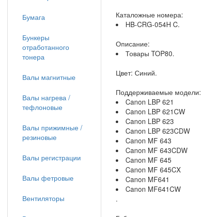
Каталожные номера:
Бумага
HB-CRG-054H C.
Бункеры
Описание:
отработанного
Товары TOP80.
тонера
Цвет: Синий.
Валы магнитные
Поддерживаемые модели:
Валы нагрева /
Canon LBP 621
тефлоновые
Canon LBP 621CW
Canon LBP 623
Валы прижимные /
Canon LBP 623CDW
резиновые
Canon MF 643
Canon MF 643CDW
Валы регистрации
Canon MF 645
Canon MF 645CX
Валы фетровые
Canon MF641
Canon MF641CW
Вентиляторы
.