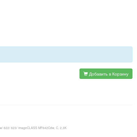
Добавить в Корзину
w/ 622/ 623/ imageCLASS MF642Cdw, C, 2,3K