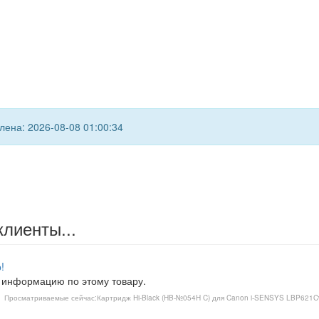
ена: 2026-08-08 01:00:34
клиенты...
!
 информацию по этому товару.
Просматриваемые сейчас:
Картридж Hi-Black (HB-№054H C) для Canon i-SENSYS LBP621C