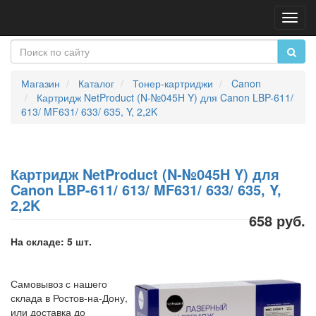
Пере
нави
Магазин
Каталог
Тонер-картриджи
Canon
Картридж NetProduct (N-№045H Y) для Canon LBP-611/
613/ MF631/ 633/ 635, Y, 2,2K
Картридж NetProduct (N-№045H Y) для
Canon LBP-611/ 613/ MF631/ 633/ 635, Y,
2,2K
658 руб.
На складе: 5 шт.
Самовывоз с нашего
склада в Ростов-на-Дону,
или доставка до