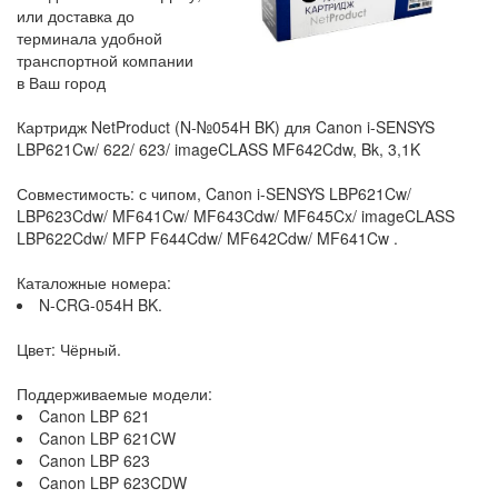
или доставка до
терминала удобной
транспортной компании
в Ваш город
Картридж NetProduct (N-№054H BK) для Canon i-SENSYS
LBP621Cw/ 622/ 623/ imageCLASS MF642Cdw, Bk, 3,1K
Совместимость: с чипом, Canon i-SENSYS LBP621Cw/
LBP623Cdw/ MF641Cw/ MF643Cdw/ MF645Cx/ imageCLASS
LBP622Cdw/ MFP F644Cdw/ MF642Cdw/ MF641Cw .
Каталожные номера:
N-CRG-054H BK.
Цвет: Чёрный.
Поддерживаемые модели:
Canon LBP 621
Canon LBP 621CW
Canon LBP 623
Canon LBP 623CDW