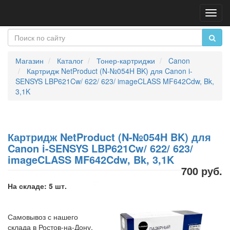
Пере
нави
Магазин
Каталог
Тонер-картриджи
Canon
Картридж NetProduct (N-№054H BK) для Canon i-
SENSYS LBP621Cw/ 622/ 623/ imageCLASS MF642Cdw, Bk,
3,1K
Картридж NetProduct (N-№054H BK) для
Canon i-SENSYS LBP621Cw/ 622/ 623/
imageCLASS MF642Cdw, Bk, 3,1K
700 руб.
На складе: 5 шт.
Самовывоз с нашего
склада в Ростов-на-Дону,