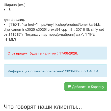
Ширина (см.):
8
для физ.лиц:
{'TEXT': '<a href="https://myink.shop/product/toner-kartridzh-
dlya-canon-ir-c3025-c3025i-c-exv54-cpp-tf8-t-207-8-5k-siniy-cet-
cet141515"> Покупка у партнера(эквайринг)</a>', 'TYPE':
'HTML'}
Этот продукт будет в наличии : 17/08/2026.
Информация о товаре обновлена: 2026-08-08 21:48:34
Добавить в Корзину
Что говорят наши клиенты...