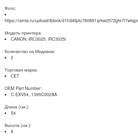
Фото:
https://ramis.ru/upload/iblock/d1f/d4llplu780891qrkwz572gfe7i7wtqpr
Модель принтера:
CANON: iRC3025, iRC3025i
Количество на Медовом:
2
Торговая марка:
CET
OEM Part Number:
C-EXV54, 1395C002AA
Длина (см.):
54
Высота (см.):
8