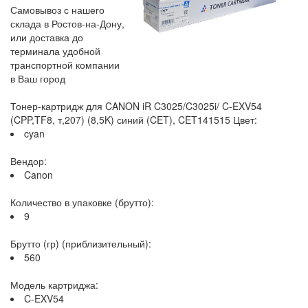
Самовывоз с нашего
склада в Ростов-на-Дону,
или доставка до
терминала удобной
транспортной компании
в Ваш город
Тонер-картридж для CANON iR C3025/C3025i/ C-EXV54
(CPP,TF8, т,207) (8,5K) синий (CET), CET141515 Цвет:
cyan
Вендор:
Canon
Количество в упаковке (брутто):
9
Брутто (гр) (приблизительный):
560
Модель картриджа:
C-EXV54