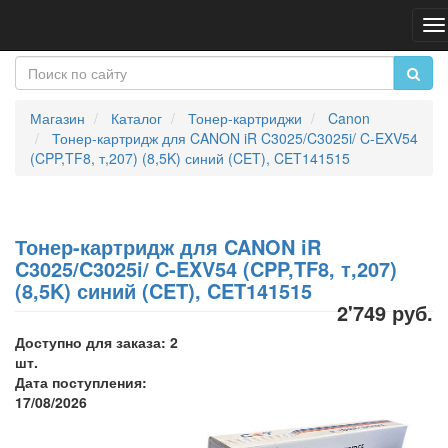
П
н
Магазин
Каталог
Тонер-картриджи
Canon
Тонер-картридж для CANON iR C3025/C3025i/ C-EXV54
(CPP,TF8, т,207) (8,5K) синий (CET), CET141515
Тонер-картридж для CANON iR
C3025/C3025i/ C-EXV54 (CPP,TF8, т,207)
(8,5K) синий (CET), CET141515
2'749 руб.
Доступно для заказа: 2
шт.
Дата поступления:
17/08/2026