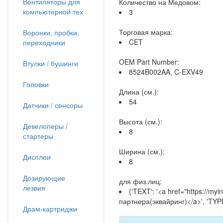
Вентиляторы для
Количество на Медовом:
компьютерной тех
3
Торговая марка:
Воронки, пробки,
CET
переходники
OEM Part Number:
Втулки / бушинги
8524B002AA, C-EXV49
Головки
Длина (см.):
54
Датчики / сенсоры
Высота (см.):
Девелоперы /
8
стартеры
Ширина (см.):
Дисплеи
8
Дозирующие
для физ.лиц:
лезвия
{'TEXT': '<a href="https://m
партнера(эквайринг)</a>', 'TYPE
Драм-картриджи