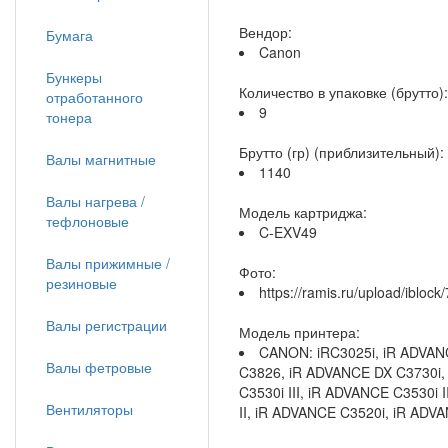
Вендор:
Бумага
Canon
Бункеры
Количество в упаковке (брутто):
отработанного
9
тонера
Брутто (гр) (приблизительный):
Валы магнитные
1140
Валы нагрева /
Модель картриджа:
тефлоновые
C-EXV49
Валы прижимные /
Фото:
резиновые
https://ramis.ru/upload/iblo
Валы регистрации
Модель принтера:
CANON: iRC3025i, iR ADVAN
Валы фетровые
C3826, iR ADVANCE DX C3730i,
C3530i III, iR ADVANCE C3530i 
Вентиляторы
II, iR ADVANCE C3520i, iR ADV