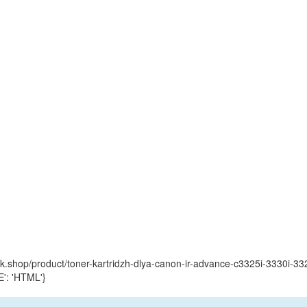
yink.shop/product/toner-kartridzh-dlya-canon-ir-advance-c3325i-3330i-
': 'HTML'}