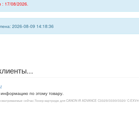
 : 17/08/2026.
ена: 2026-08-09 14:18:36
клиенты...
!
 информацию по этому товару.
сматриваемые сейчас:
Тонер-картридж для CANON iR ADVANCE C3325i/3330i/3320/ C-EXV49