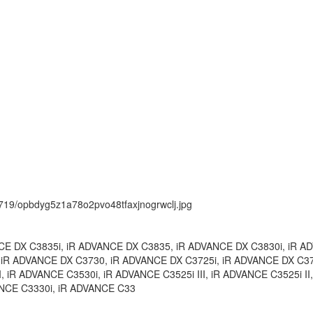
ck/719/opbdyg5z1a78o2pvo48tfaxjnogrwclj.jpg
CE DX C3835i, iR ADVANCE DX C3835, iR ADVANCE DX C3830i, iR A
 iR ADVANCE DX C3730, iR ADVANCE DX C3725i, iR ADVANCE DX C3
II, iR ADVANCE C3530i, iR ADVANCE C3525i III, iR ADVANCE C3525i I
ANCE C3330i, iR ADVANCE C33