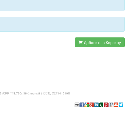
Добавить в Корзину
 (CPP TF8,790г,36K,черный ) (CET), CET141510U