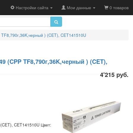
Настройки сайта
Мои данные
0 товаров
 TF8,790г,36K,черный ) (CET), CET141510U
9 (CPP TF8,790г,36K,черный ) (CET),
4'215 руб.
 (CET), CET141510U Цвет: