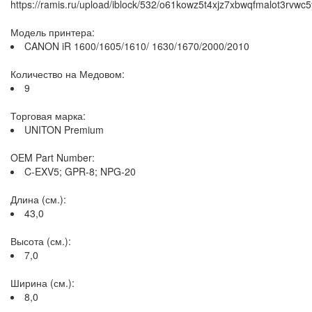
https://ramis.ru/upload/iblock/532/o61kowz5t4xjz7xbwqfmalot3rvwc5
Модель принтера:
CANON iR 1600/1605/1610/ 1630/1670/2000/2010
Количество на Медовом:
9
Торговая марка:
UNITON Premium
OEM Part Number:
C-EXV5; GPR-8; NPG-20
Длина (см.):
43,0
Высота (см.):
7,0
Ширина (см.):
8,0