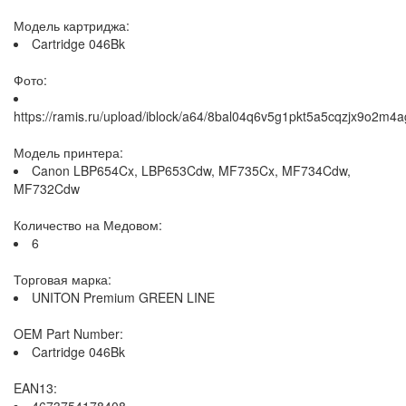
Модель картриджа:
Cartridge 046Bk
Фото:
https://ramis.ru/upload/iblock/a64/8bal04q6v5g1pkt5a5cqzjx9o2m4a
Модель принтера:
Canon LBP654Cx, LBP653Cdw, MF735Cx, MF734Cdw,
MF732Cdw
Количество на Медовом:
6
Торговая марка:
UNITON Premium GREEN LINE
OEM Part Number:
Cartridge 046Bk
EAN13: