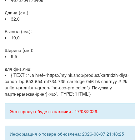
4673754178408
Длина (см.):
32,0
Высота (см.):
10,0
Ширина (см.):
9,5
для физ.лиц:
{'TEXT': '<a href="https://myink.shop/product/kartridzh-dlya-
canon-lbp-653-654-mf734-735-cartridge-046-bk-chernyy-2-2k-
uniton-premium-green-line-eco-protected"> Покупка у
партнера(эквайринг)</a>', 'TYPE': 'HTML'}
Этот продукт будет в наличии : 17/08/2026.
Информация о товаре обновлена: 2026-08-07 21:48:25