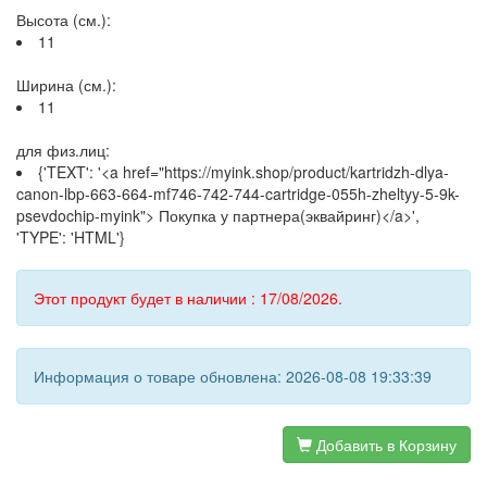
Высота (см.):
11
Ширина (см.):
11
для физ.лиц:
{'TEXT': '<a href="https://myink.shop/product/kartridzh-dlya-
canon-lbp-663-664-mf746-742-744-cartridge-055h-zheltyy-5-9k-
psevdochip-myink"> Покупка у партнера(эквайринг)</a>',
'TYPE': 'HTML'}
Этот продукт будет в наличии : 17/08/2026.
Информация о товаре обновлена: 2026-08-08 19:33:39
Добавить в Корзину