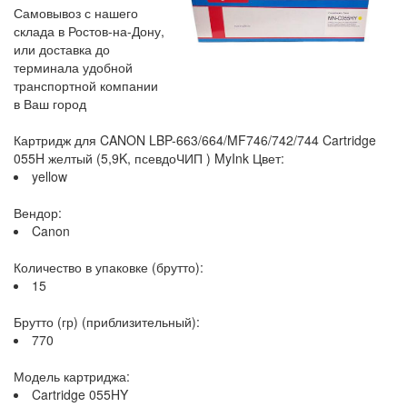
Самовывоз с нашего
склада в Ростов-на-Дону,
или доставка до
терминала удобной
транспортной компании
в Ваш город
Картридж для CANON LBP-663/664/MF746/742/744 Cartridge
055H желтый (5,9K, псевдоЧИП ) MyInk Цвет:
yellow
Вендор:
Canon
Количество в упаковке (брутто):
15
Брутто (гр) (приблизительный):
770
Модель картриджа:
Cartridge 055HY