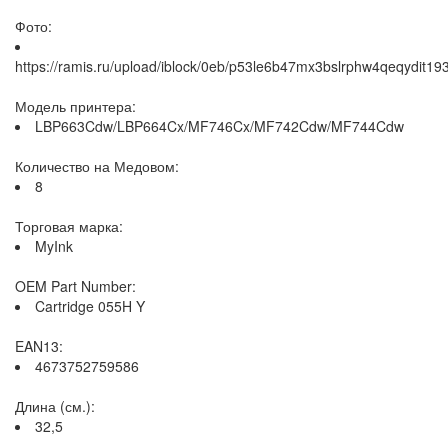
Фото:
https://ramis.ru/upload/iblock/0eb/p53le6b47mx3bslrphw4qeqydit193
Модель принтера:
LBP663Cdw/LBP664Cx/MF746Cx/MF742Cdw/MF744Cdw
Количество на Медовом:
8
Торговая марка:
MyInk
OEM Part Number:
Cartridge 055H Y
EAN13:
4673752759586
Длина (см.):
32,5