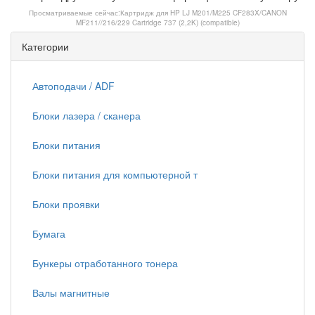
Просматриваемые сейчас:
Картридж для HP LJ M201/M225 CF283X/CANON
MF211//216/229 Cartridge 737 (2,2K) (compatible)
Категории
Автоподачи / ADF
Блоки лазера / сканера
Блоки питания
Блоки питания для компьютерной т
Блоки проявки
Бумага
Бункеры отработанного тонера
Валы магнитные