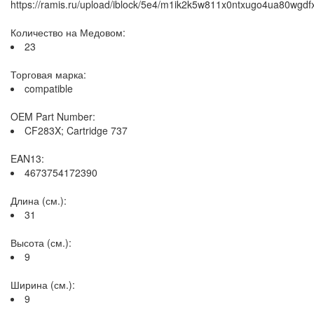
https://ramis.ru/upload/iblock/5e4/m1ik2k5w811x0ntxugo4ua80wgdfx
Количество на Медовом:
23
Торговая марка:
compatible
OEM Part Number:
CF283X; Cartridge 737
EAN13:
4673754172390
Длина (см.):
31
Высота (см.):
9
Ширина (см.):
9