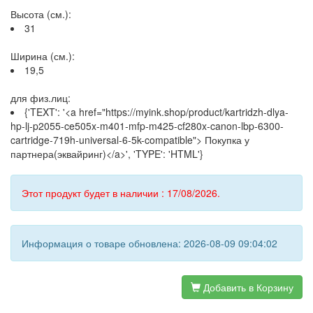
Высота (см.):
31
Ширина (см.):
19,5
для физ.лиц:
{'TEXT': '<a href="https://myink.shop/product/kartridzh-dlya-
hp-lj-p2055-ce505x-m401-mfp-m425-cf280x-canon-lbp-6300-
cartridge-719h-universal-6-5k-compatible"> Покупка у
партнера(эквайринг)</a>', 'TYPE': 'HTML'}
Этот продукт будет в наличии : 17/08/2026.
Информация о товаре обновлена: 2026-08-09 09:04:02
Добавить в Корзину