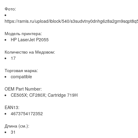
Фото:
https://ramis.ru/upload/iblock/540/s3sudvtny0dnhg6z8a2gm9sqpt8q5
Модель принтера:
HP LaserJet P2055
Количество на Медовом:
17
Торговая марка:
compatible
OEM Part Number:
CE505X; CF280X; Cartridge 719H
EAN13:
4673754172352
Длина (см.):
31