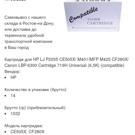
Самовывоз с нашего
склада в Ростов-на-Дону,
или доставка до
терминала удобной
транспортной компании
в Ваш город
Картридж для HP LJ P2055 CE505X/ M401/MFP M425 CF280X/
Canon LBP-6300 Cartridge 719H Universal (6,5K) (compatible)
Вендор:
HP
Количество в упаковке (брутто):
14
Брутто (гр) (приблизительный):
1032
Модель картриджа:
CE505X; CF280X