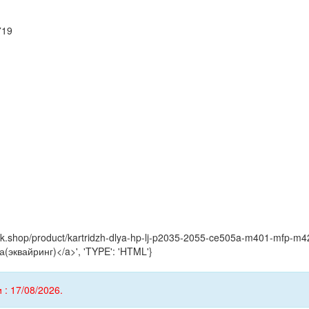
719
yink.shop/product/kartridzh-dlya-hp-lj-p2035-2055-ce505a-m401-mfp-m4
(эквайринг)</a>', 'TYPE': 'HTML'}
 : 17/08/2026.