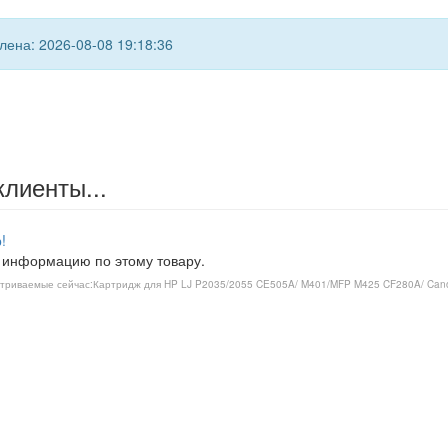
ена: 2026-08-08 19:18:36
клиенты...
!
 информацию по этому товару.
триваемые сейчас:
Картридж для HP LJ P2035/2055 CE505A/ M401/MFP M425 CF280A/ Canon LB