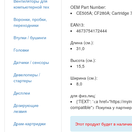
Вентиляторы для
компьютерной тех
OEM Part Number:
CE505A; CF280A; Cartridge 
Воронки, пробки,
EAN13:
переходники
4673754172444
Втулки / бушинги
Длина (см.):
31,0
Головки
Высота (см.):
Датчики / сенсоры
15,5
Девелоперы /
Ширина (см.):
стартеры
8,0
Дисплеи
для физ.лиц:
{'TEXT': '<a href="https://m
Дозирующие
compatible"> Покупка у партнера
лезвия
Драм-картриджи
Этот продукт будет в наличии