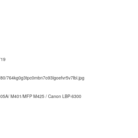
719
ck/f80/764kg0g3tpc0mbn7o93lgoefvr5v7lbl.jpg
505A/ M401/MFP M425 / Canon LBP-6300