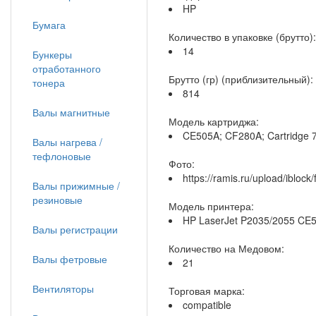
HP
Бумага
Количество в упаковке (брутто):
14
Бункеры
отработанного
Брутто (гр) (приблизительный):
тонера
814
Валы магнитные
Модель картриджа:
CE505A; CF280A; Cartridge 
Валы нагрева /
тефлоновые
Фото:
https://ramis.ru/upload/iblo
Валы прижимные /
резиновые
Модель принтера:
HP LaserJet P2035/2055 CE
Валы регистрации
Количество на Медовом:
Валы фетровые
21
Вентиляторы
Торговая марка:
compatible