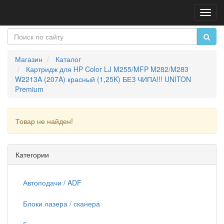
Пере
нави
Магазин
Каталог
Картридж для HP Color LJ M255/MFP M282/M283
W2213A (207A) красный (1,25K) БЕЗ ЧИПА!!! UNITON
Premium
Товар не найден!
Продолжить
Категории
Автоподачи / ADF
Блоки лазера / сканера