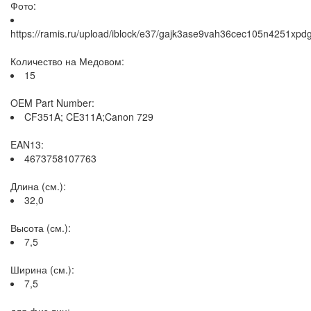
Фото:
https://ramis.ru/upload/iblock/e37/gajk3ase9vah36cec105n4251xpd
Количество на Медовом:
15
OEM Part Number:
CF351A; CE311A;Canon 729
EAN13:
4673758107763
Длина (см.):
32,0
Высота (см.):
7,5
Ширина (см.):
7,5