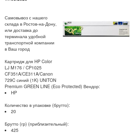
Самовывоз с нашего
склада в Ростов-на-Дону,
или доставка до
терминала удобной
транспортной компании
в Ваш город
Картридж для HP Color
LJ M176 / CP1025
CF351A/CE311A/Canon
729C синий (1K) UNITON
Premium GREEN LINE (Eco Protected) Вендор:
HP
Количество в упаковке (брутто):
20
Брутто (гр) (приблизительный):
425