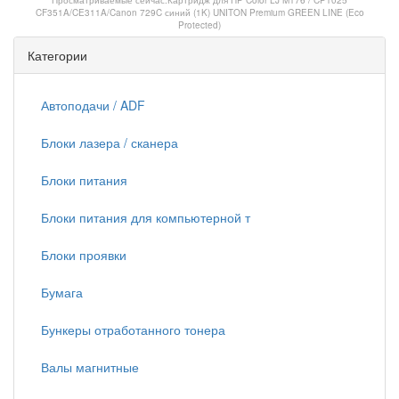
Просматриваемые сейчас:
Картридж для HP Color LJ M176 / CP1025
CF351A/CE311A/Canon 729C синий (1K) UNITON Premium GREEN LINE (Eco
Protected)
Категории
Автоподачи / ADF
Блоки лазера / сканера
Блоки питания
Блоки питания для компьютерной т
Блоки проявки
Бумага
Бункеры отработанного тонера
Валы магнитные