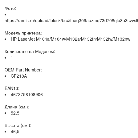
Фото:
https://ramis.ru/upload/iblock/bc4/fuaq309auzmq73d708qlb8o3svvsl
Модель принтера:
HP LaserJet M104a/M104w/M132a/M132fn/M132fw/M132nw
Количество на Медовом:
1
OEM Part Number:
CF218A
EAN13:
4673758108906
Длина (см.):
52,5
Высота (см.):
46,5