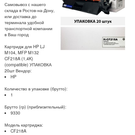
Самовывоз с нашего
склада в Ростов-на-Дону,
или доставка до
терминала удобной
транспортной компании
в Ваш город
Картридж для HP LJ
M104, MFP M132
CF218A (1,4K)
(compatible) УПАКОВКА
20шт Вендор:
HP
Количество в упаковке (брутто):
1
Брутто (гр) (приблизительный):
9330
Модель картриджа:
CF218A