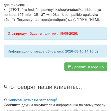
для физ.лиц:
{'TEXT': '<a href="https://myink.shop/product/kartridzh-dlya-
hp-laser-107-mfp-135-137-w1106a-1k-compatible-upakovka-
15sht"> Покупка у партнера(эквайринг)</a>', 'TYPE': 'HTML'}
Этот продукт будет в наличии : 18/08/2026.
Информация о товаре обновлена: 2026-08-10 14:18:52
Добавить в Корзину
Что говорят наши клиенты...
Написать отзыв на этот товар!
Сообщите другим покупателям информацию по этому товару.
Просматриваемые сейчас:
Картридж для HP Laser 107, MFP 135/137 (W1106A) (1K)