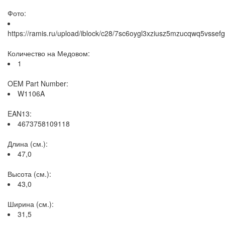
Фото:
https://ramis.ru/upload/iblock/c28/7sc6oygl3xziusz5mzucqwq5vssefg
Количество на Медовом:
1
OEM Part Number:
W1106A
EAN13:
4673758109118
Длина (см.):
47,0
Высота (см.):
43,0
Ширина (см.):
31,5