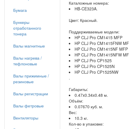
Каталожные номера:
HB-CE323A.
Бумага
Цвет: Красный.
Бункеры
отработанного
Поддерживаемые модели:
тонера
HP CLJ Pro CM1415 MFP
HP CLJ Pro CM1415FNW M
Валы магнитные
HP CLJ Pro CM1415NF MFP
HP CLJ Pro CM1415NFW M
Валы нагрева /
HP CLJ Pro CP1525
тефлоновые
HP CLJ Pro CP1525N
HP CLJ Pro CP1525NW
Валы прижимные /
.
резиновые
Габариты:
Валы регистрации
0.47x0.34x0.48 м.
Объём:
Валы фетровые
0.07670 куб. м.
Вес:
Вентиляторы
10.3 кг.
Кол-во в упаковке: