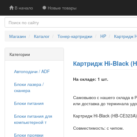
В начало
Новые товары
Магазин
Каталог
Тонер-картриджи
HP
Картридж H
Категории
Картридж Hi-Black (
Автоподачи / ADF
На складе: 1 шт.
Блоки лазера /
сканера
Самовывоз с нашего склада в Р
Блоки питания
или доставка до терминала уд
Картридж Hi-Black (HB-CE323A
Блоки питания для
компьютерной т
Совместимость: с чипом.
Блоки проявки