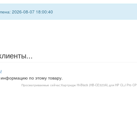
ена: 2026-08-07 18:00:40
клиенты...
!
 информацию по этому товару.
Просматриваемые сейчас:
Картридж Hi-Black (HB-CE323A) для HP CLJ Pro C