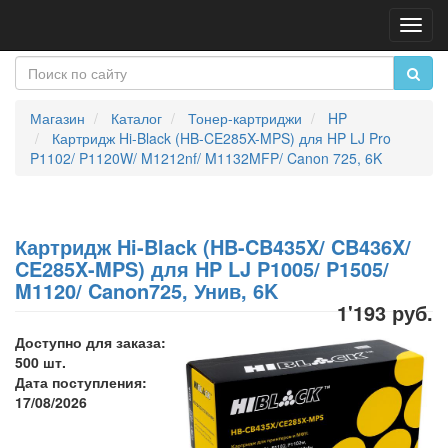
Пере
нави
Магазин
Каталог
Тонер-картриджи
HP
Картридж Hi-Black (HB-CE285X-MPS) для HP LJ Pro
P1102/ P1120W/ M1212nf/ M1132MFP/ Canon 725, 6K
Картридж Hi-Black (HB-CB435X/ CB436X/
CE285X-MPS) для HP LJ P1005/ P1505/
M1120/ Canon725, Унив, 6K
1'193 руб.
Доступно для заказа:
500 шт.
Дата поступления:
17/08/2026