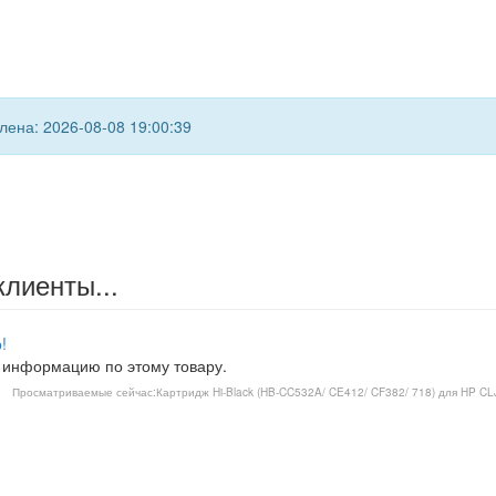
ена: 2026-08-08 19:00:39
клиенты...
!
 информацию по этому товару.
Просматриваемые сейчас:
Картридж Hi-Black (HB-CC532A/ CE412/ CF382/ 718) для HP C