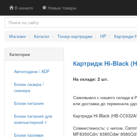
В начало
Новые товары
Магазин
Каталог
Тонер-картриджи
HP
Картридж H
Категории
Картридж Hi-Black (H
Автоподачи / ADF
На складе: 2 шт.
Блоки лазера /
сканера
Самовывоз с нашего склада в Р
Блоки питания
или доставка до терминала уд
Картридж Hi-Black (HB-CC532A/
Блоки питания для
компьютерной т
Совместимость: с чипом, Cano
MF8350Cdn/ 8380Cdw/ 8580Cd/ 
Блоки проявки