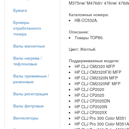
M375nw/ M476dn/ 476nw/ 476d
Бумага
Каталожные номера:
HB-CC532A.
Бункеры
отработанного
Описание:
тонера
Товары TOP80.
Валы магнитные
Цвет: Жёлтый.
Валы нагрева /
Поддерживаемые модели:
тефлоновые
HP CLJ CM2320 MFP
HP CLJ CM2320FXI MFP
Валы прижимные /
HP CLJ CM2320N MFP
резиновые
HP CLJ CM2320NF MFP
HP CLJ CP2020
Валы регистрации
HP CLJ CP2025
HP CLJ CP2025DN
Валы фетровые
HP CLJ CP2025N
HP CLJ CP2025X
Вентиляторы
HP CLJ Pro 300 Color M351
HP CLJ Pro 300 Color M351A