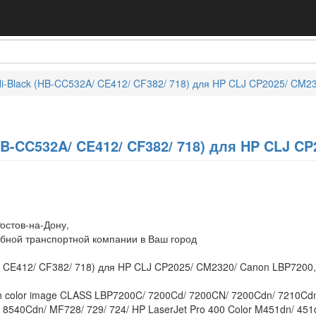
i-Black (HB-CC532A/ CE412/ CF382/ 718) для HP CLJ CP2025/ CM23
B-CC532A/ CE412/ CF382/ 718) для HP CLJ CP
остов-на-Дону,
обной транспортной компании в Ваш город
 CE412/ CF382/ 718) для HP CLJ CP2025/ CM2320/ Canon LBP7200, 
n color image CLASS LBP7200C/ 7200Cd/ 7200CN/ 7200Cdn/ 7210Cdn
8540Cdn/ MF728/ 729/ 724/ HP LaserJet Pro 400 Color M451dn/ 45