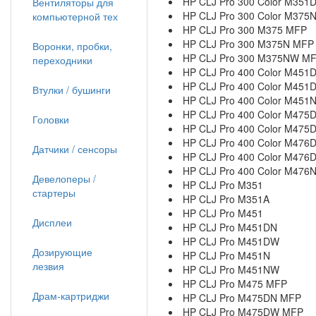
HP CLJ Pro 300 Color M351
Вентиляторы для
HP CLJ Pro 300 Color M375
компьютерной тех
HP CLJ Pro 300 M375 MFP
HP CLJ Pro 300 M375N MFP
Воронки, пробки,
HP CLJ Pro 300 M375NW M
переходники
HP CLJ Pro 400 Color M451
HP CLJ Pro 400 Color M451
Втулки / бушинги
HP CLJ Pro 400 Color M451
HP CLJ Pro 400 Color M475
Головки
HP CLJ Pro 400 Color M475
HP CLJ Pro 400 Color M476
Датчики / сенсоры
HP CLJ Pro 400 Color M476
HP CLJ Pro 400 Color M476
Девелоперы /
HP CLJ Pro M351
стартеры
HP CLJ Pro M351A
HP CLJ Pro M451
Дисплеи
HP CLJ Pro M451DN
HP CLJ Pro M451DW
Дозирующие
HP CLJ Pro M451N
лезвия
HP CLJ Pro M451NW
HP CLJ Pro M475 MFP
Драм-картриджи
HP CLJ Pro M475DN MFP
HP CLJ Pro M475DW MFP