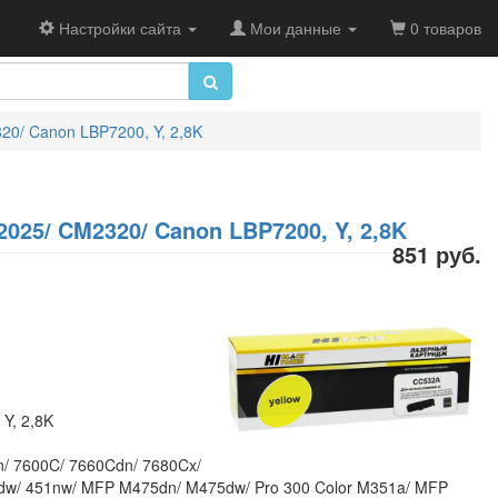
Настройки сайта
Мои данные
0 товаров
20/ Canon LBP7200, Y, 2,8K
2025/ CM2320/ Canon LBP7200, Y, 2,8K
851 руб.
Y, 2,8K
/ 7600C/ 7660Cdn/ 7680Cx/
1dw/ 451nw/ MFP M475dn/ M475dw/ Pro 300 Color M351a/ MFP