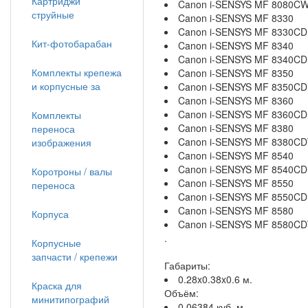
Картриджи
Canon i-SENSYS MF 8080C
струйные
Canon i-SENSYS MF 8330
Canon i-SENSYS MF 8330C
Кит-фотобарабан
Canon i-SENSYS MF 8340
Canon i-SENSYS MF 8340C
Комплекты крепежа
Canon i-SENSYS MF 8350
и корпусные за
Canon i-SENSYS MF 8350C
Canon i-SENSYS MF 8360
Canon i-SENSYS MF 8360C
Комплекты
Canon i-SENSYS MF 8380
переноса
Canon i-SENSYS MF 8380C
изображения
Canon i-SENSYS MF 8540
Canon i-SENSYS MF 8540C
Коротроны / валы
Canon i-SENSYS MF 8550
переноса
Canon i-SENSYS MF 8550C
Canon i-SENSYS MF 8580
Корпуса
Canon i-SENSYS MF 8580C
.
Корпусные
запчасти / крепежи
Габариты:
0.28x0.38x0.6 м.
Краска для
Объём:
минитипографий
0.06384 куб. м.