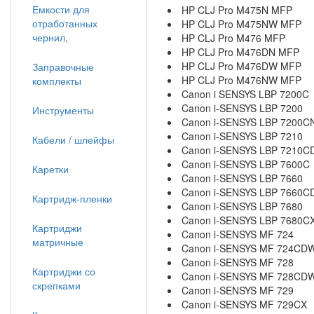
Емкости для
HP CLJ Pro M475N MFP
отработанных
HP CLJ Pro M475NW MFP
чернил,
HP CLJ Pro M476 MFP
HP CLJ Pro M476DN MFP
HP CLJ Pro M476DW MFP
Заправочные
HP CLJ Pro M476NW MFP
комплекты
Canon i SENSYS LBP 7200C
Canon i-SENSYS LBP 7200
Инструменты
Canon i-SENSYS LBP 7200C
Canon i-SENSYS LBP 7210
Кабели / шлейфы
Canon i-SENSYS LBP 7210C
Canon i-SENSYS LBP 7600C
Каретки
Canon i-SENSYS LBP 7660
Canon i-SENSYS LBP 7660C
Картридж-пленки
Canon i-SENSYS LBP 7680
Canon i-SENSYS LBP 7680C
Картриджи
Canon i-SENSYS MF 724
матричные
Canon i-SENSYS MF 724CD
Canon i-SENSYS MF 728
Картриджи со
Canon i-SENSYS MF 728CD
скрепками
Canon i-SENSYS MF 729
Canon i-SENSYS MF 729CX