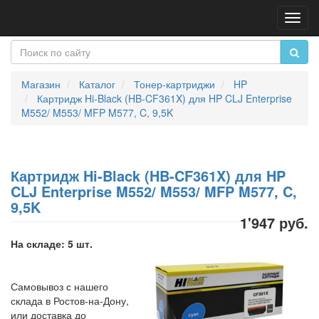
Пере
нави
Магазин
Каталог
Тонер-картриджи
HP
Картридж Hi-Black (HB-CF361X) для HP CLJ Enterprise
M552/ M553/ MFP M577, C, 9,5K
Картридж Hi-Black (HB-CF361X) для HP
CLJ Enterprise M552/ M553/ MFP M577, C,
9,5K
1'947 руб.
На складе: 5 шт.
Самовывоз с нашего
склада в Ростов-на-Дону,
или доставка до