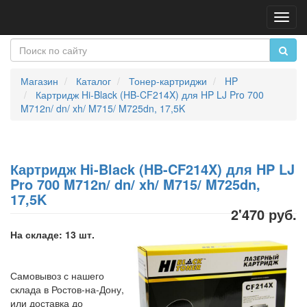
Пере
нави
Магазин
Каталог
Тонер-картриджи
HP
Картридж Hi-Black (HB-CF214X) для HP LJ Pro 700
M712n/ dn/ xh/ M715/ M725dn, 17,5K
Картридж Hi-Black (HB-CF214X) для HP LJ
Pro 700 M712n/ dn/ xh/ M715/ M725dn,
17,5K
2'470 руб.
На складе: 13 шт.
Самовывоз с нашего
склада в Ростов-на-Дону,
или доставка до