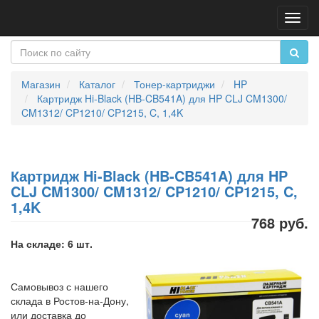
Пере
нави
Магазин
Каталог
Тонер-картриджи
HP
Картридж Hi-Black (HB-CB541A) для HP CLJ CM1300/
CM1312/ CP1210/ CP1215, C, 1,4K
Картридж Hi-Black (HB-CB541A) для HP
CLJ CM1300/ CM1312/ CP1210/ CP1215, C,
1,4K
768 руб.
На складе: 6 шт.
Самовывоз с нашего
склада в Ростов-на-Дону,
или доставка до