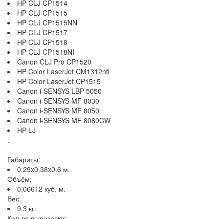
HP CLJ CP1514
HP CLJ CP1515
HP CLJ CP1515NN
HP CLJ CP1517
HP CLJ CP1518
HP CLJ CP1518NI
Canon CLJ Pro CP1520
HP Color LaserJet CM1312nfi
HP Color LaserJet CP1515
Canon i-SENSYS LBP 5050
Canon i-SENSYS MF 8030
Canon i-SENSYS MF 8050
Canon i-SENSYS MF 8080CW
HP LJ
.
Габариты:
0.29x0.38x0.6 м.
Объём:
0.06612 куб. м.
Вес:
9.3 кг.
Кол-во в упаковке: