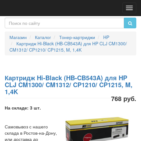
Пере
нави
Магазин
Каталог
Тонер-картриджи
HP
Картридж Hi-Black (HB-CB543A) для HP CLJ CM1300/
CM1312/ CP1210/ CP1215, M, 1,4K
Картридж Hi-Black (HB-CB543A) для HP
CLJ CM1300/ CM1312/ CP1210/ CP1215, M,
1,4K
768 руб.
На складе: 3 шт.
Самовывоз с нашего
склада в Ростов-на-Дону,
или доставка до