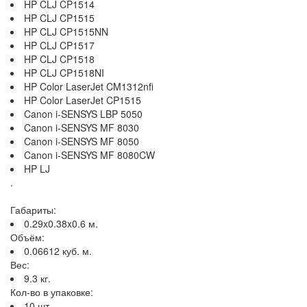
HP CLJ CP1514
HP CLJ CP1515
HP CLJ CP1515NN
HP CLJ CP1517
HP CLJ CP1518
HP CLJ CP1518NI
HP Color LaserJet CM1312nfi
HP Color LaserJet CP1515
Canon i-SENSYS LBP 5050
Canon i-SENSYS MF 8030
Canon i-SENSYS MF 8050
Canon i-SENSYS MF 8080CW
HP LJ
.
Габариты:
0.29x0.38x0.6 м.
Объём:
0.06612 куб. м.
Вес:
9.3 кг.
Кол-во в упаковке:
10 шт.