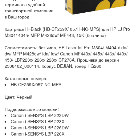
терминала удобной
транспортной компании
в Ваш город
Картридж Hi-Black (HB-CF259X/ 057H-NC-MPS) для HP LJ Pro
M304/ 404n/ MFP M428dw/ MF443, 15K (без чипа)
Совместимость: без чипа, HP LaserJet Pro M304/ M404n/ dn/
dw/ MFP M428dw/ fdn/ fdw/ Canon MF443x/ 445x/ 446x/ 449x/
453/ LBP223x/ 226x/ 228x/ CF276A. Прошивка до версии
2508402_000114. Корпус DEJIAN, тонер HG260.
Каталожные номера:
HB-CF259X/057-NC-MPS.
Цвет: Чёрный.
Поддерживаемые модели:
Canon i-SENSYS LBP 223DW
Canon i-SENSYS LBP 223X
Canon i-SENSYS LBP 226DW
Canon i-SENSYS LBP 226X