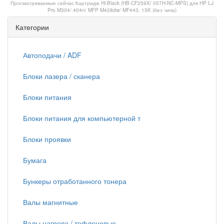
Просматриваемые сейчас:
Картридж Hi-Black (HB-CF259X/ 057H-NC-MPS) для HP LJ
Pro M304/ 404n/ MFP M428dw/ MF443, 15K (без чипа)
Категории
Автоподачи / ADF
Блоки лазера / сканера
Блоки питания
Блоки питания для компьютерной т
Блоки проявки
Бумага
Бункеры отработанного тонера
Валы магнитные
Валы нагрева / тефлоновые