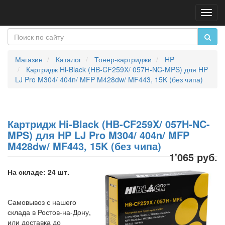
Пере
нави
Магазин
Каталог
Тонер-картриджи
HP
Картридж Hi-Black (HB-CF259X/ 057H-NC-MPS) для HP
LJ Pro M304/ 404n/ MFP M428dw/ MF443, 15K (без чипа)
Картридж Hi-Black (HB-CF259X/ 057H-NC-
MPS) для HP LJ Pro M304/ 404n/ MFP
M428dw/ MF443, 15K (без чипа)
1'065 руб.
На складе: 24 шт.
Самовывоз с нашего
склада в Ростов-на-Дону,
или доставка до