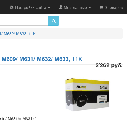
Настройки сайта
Мои данные
0 товаров
1/ M632/ M633, 11K
 M609/ M631/ M632/ M633, 11K
2'262 руб.
9dn/ M631h/ M631z/