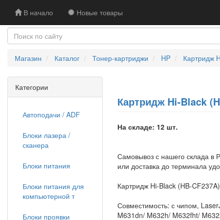
В начало
Новые товары
Магазин
Каталог
Тонер-картриджи
HP
Картридж H
Категории
Картридж Hi-Black (H
Автоподачи / ADF
На складе: 12 шт.
Блоки лазера /
сканера
Самовывоз с нашего склада в Р
Блоки питания
или доставка до терминала уд
Картридж Hi-Black (HB-CF237A)
Блоки питания для
компьютерной т
Совместимость: с чипом, Laser
M631dn/ M632h/ M632fht/ M632
Блоки проявки