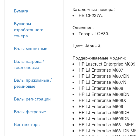
Каталожные номера:
Бумага
HB-CF237A.
Бункеры
Описание:
отработанного
Товары TOP80.
тонера
Цвет: Чёрный.
Валы магнитные
Поддерживаемые модели:
Валы нагрева /
HP LaserJet Enterprise M609
тефлоновые
HP LJ Enterprise M607
HP LJ Enterprise M607DN
Валы прижимные /
HP LJ Enterprise M607N
резиновые
HP LJ Enterprise M608
HP LJ Enterprise M608DN
Валы регистрации
HP LJ Enterprise M608X
HP LJ Enterprise M609
Валы фетровые
HP LJ Enterprise M609DH
HP LJ Enterprise M609DN
Вентиляторы
HP LJ Enterprise M631 MFP
HP LJ Enterprise M631DN M