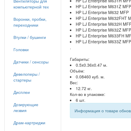
HP LJ Enterprise M631H MF
Вентиляторы для
HP LJ Enterprise M631Z MF
компьютерной тех
HP LJ Enterprise M632 MFP
HP LJ Enterprise M632FHT 
Воронки, пробки,
HP LJ Enterprise M632H MF
переходники
HP LJ Enterprise M632Z MF
HP LJ Enterprise M633FH M
Втулки / бушинги
HP LJ Enterprise M633Z MF
.
Головки
Габариты:
Датчики / сенсоры
0.5x0.36x0.47 м.
Объём:
Девелоперы /
0.08460 куб. м.
стартеры
Вес:
12.72 кг.
Дисплеи
Кол-во в упаковке:
6 шт.
Дозирующие
лезвия
Информация о товаре обновл
Драм-картриджи