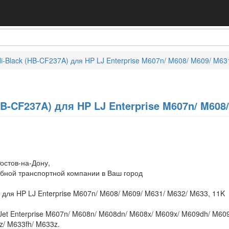
i-Black (HB-CF237A) для HP LJ Enterprise M607n/ M608/ M609/ M63
B-CF237A) для HP LJ Enterprise M607n/ M608/
остов-на-Дону,
обной транспортной компании в Ваш город
 для HP LJ Enterprise M607n/ M608/ M609/ M631/ M632/ M633, 11K
Jet Enterprise M607n/ M608n/ M608dn/ M608x/ M609x/ M609dh/ M60
z/ M633fh/ M633z.