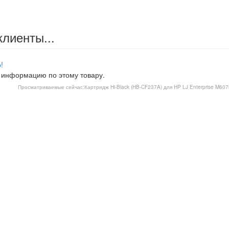
клиенты...
!
 информацию по этому товару.
Просматриваемые сейчас:
Картридж Hi-Black (HB-CF237A) для HP LJ Enterprise M60