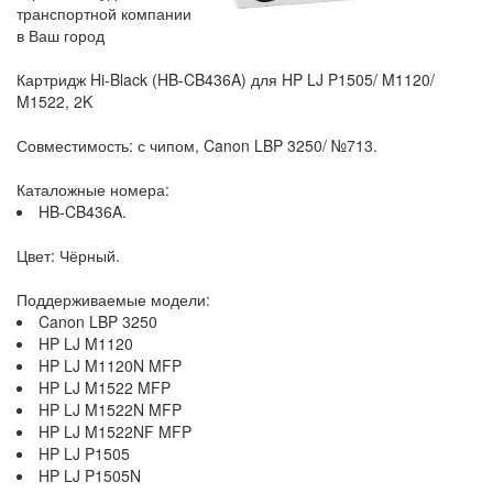
транспортной компании
в Ваш город
Картридж Hi-Black (HB-CB436A) для HP LJ P1505/ M1120/
M1522, 2K
Совместимость: с чипом, Canon LBP 3250/ №713.
Каталожные номера:
HB-CB436A.
Цвет: Чёрный.
Поддерживаемые модели:
Canon LBP 3250
HP LJ M1120
HP LJ M1120N MFP
HP LJ M1522 MFP
HP LJ M1522N MFP
HP LJ M1522NF MFP
HP LJ P1505
HP LJ P1505N