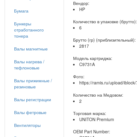
Вендор:
HP
Бумага
Количество в упаковке (брутто):
Бункеры
6
отработанного
тонера
Брутто (гр) (приблизительный):
2817
Валы магнитные
Модель картриджа:
Валы нагрева /
C9731A
тефлоновые
Фото:
Валы прижимные /
https://ramis.ru/upload/iblo
резиновые
Количество на Медовом:
Валы регистрации
2
Валы фетровые
Торговая марка:
UNITON Premium
Вентиляторы
OEM Part Number: