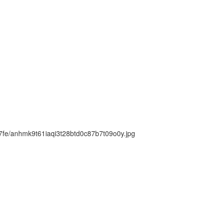
ck/7fe/anhmk9t61iaqi3t28btd0c87b7t09o0y.jpg