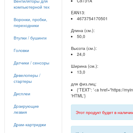
C9731A
Вентиляторы для
компьютерной тех
EAN13:
4673754170501
Воронки, пробки,
переходники
Длина (см.):
50,0
Втулки / бушинги
Высота (см.):
Головки
24,0
Датчики / сенсоры
Ширина (см.):
13,0
Девелоперы /
стартеры
для физ.лиц:
{'TEXT': '<a href="https://my
Дисплеи
'HTML'}
Дозирующие
лезвия
Этот продукт будет в наличии
Драм-картриджи