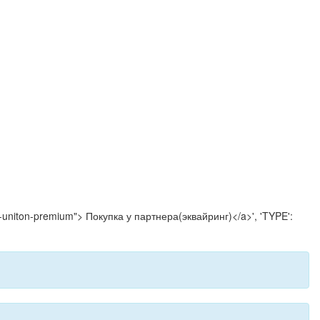
11k-uniton-premium"> Покупка у партнера(эквайринг)</a>', 'TYPE':