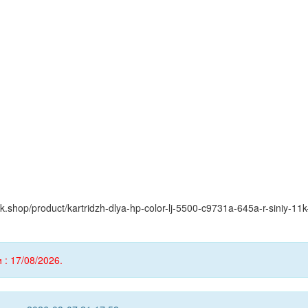
ink.shop/product/kartridzh-dlya-hp-color-lj-5500-c9731a-645a-r-siniy-
 : 17/08/2026.