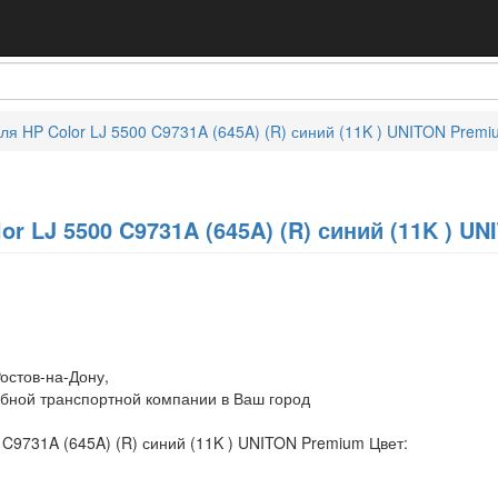
ля HP Color LJ 5500 C9731A (645A) (R) синий (11K ) UNITON Premi
or LJ 5500 C9731A (645A) (R) синий (11K ) U
остов-на-Дону,
обной транспортной компании в Ваш город
 C9731A (645A) (R) синий (11K ) UNITON Premium Цвет: