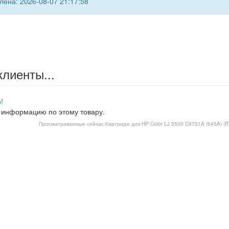
ена: 2026-08-07 21:17:58
клиенты...
!
 информацию по этому товару.
Просматриваемые сейчас:
Картридж для HP Color LJ 5500 C9731A (645A) (R