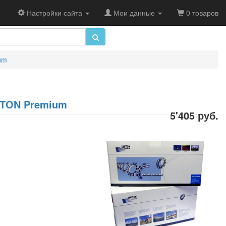
Настройки сайта
Мои данные
0 товаров
um
NITON Premium
5'405 руб.