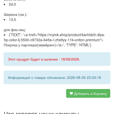
24,0
Ширина (см.):
13,0
для физ.лиц:
{'TEXT': '<a href="https://myink.shop/product/kartridzh-dlya-
hp-color-lj-5500-c9732a-645a-r-zheltyy-11k-uniton-premium">
Покупка у партнера(эквайринг)</a>', 'TYPE': 'HTML'}
Этот продукт будет в наличии : 18/08/2026.
Информация о товаре обновлена: 2026-08-06 23:03:18
Добавить в Корзину
Что говорят наши клиенты...