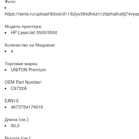
Фото:
https://ramis.ru/upload/iblock/d11/b2yv384dh4zn1zfqehqfnzklj74vyq
Модель принтера:
HP LaserJet 5500/5550
Количество на Медовом:
4
Торговая марка:
UNITON Premium
OEM Part Number:
C9732A
EAN13:
4673754179016
Длина (см.):
50,0
Высота (см.):