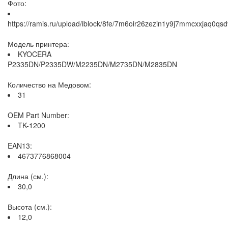
Фото:
https://ramis.ru/upload/iblock/8fe/7m6oir26zezin1y9j7mmcxxjaq0qsd
Модель принтера:
KYOCERA
P2335DN/P2335DW/M2235DN/M2735DN/M2835DN
Количество на Медовом:
31
OEM Part Number:
TK-1200
EAN13:
4673776868004
Длина (см.):
30,0
Высота (см.):
12,0