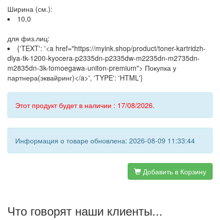
Ширина (см.):
10,0
для физ.лиц:
{'TEXT': '<a href="https://myink.shop/product/toner-kartridzh-
dlya-tk-1200-kyocera-p2335dn-p2335dw-m2235dn-m2735dn-
m2835dn-3k-tomoegawa-uniton-premium"> Покупка у
партнера(эквайринг)</a>', 'TYPE': 'HTML'}
Этот продукт будет в наличии : 17/08/2026.
Информация о товаре обновлена: 2026-08-09 11:33:44
Добавить в Корзину
Что говорят наши клиенты...