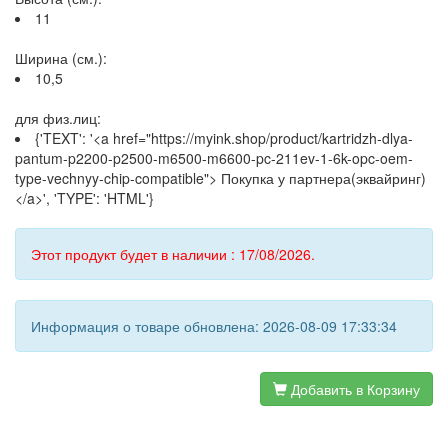
11
Ширина (см.):
10,5
для физ.лиц:
{'TEXT': '<a href="https://myink.shop/product/kartridzh-dlya-
pantum-p2200-p2500-m6500-m6600-pc-211ev-1-6k-opc-oem-
type-vechnyy-chip-compatible"> Покупка у партнера(эквайринг)
</a>', 'TYPE': 'HTML'}
Этот продукт будет в наличии : 17/08/2026.
Информация о товаре обновлена: 2026-08-09 17:33:34
Добавить в Корзину