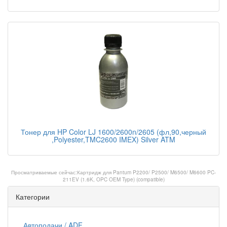
Тонер для HP Color LJ 1600/2600n/2605 (фл,90,черный
,Polyester,TMC2600 IMEX) Silver ATM
Просматриваемые сейчас:
Картридж для Pantum P2200/ P2500/ M6500/ M6600 PC-
211EV (1.6K, OPC OEM Type) (compatible)
Категории
Автоподачи / ADF