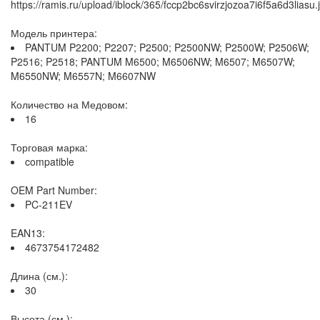
https://ramis.ru/upload/iblock/365/fccp2bc6svirzjozoa7i6f5a6d3liasu.
Модель принтера:
PANTUM P2200; P2207; P2500; P2500NW; P2500W; P2506W;
P2516; P2518; PANTUM M6500; M6506NW; M6507; M6507W;
M6550NW; M6557N; M6607NW
Количество на Медовом:
16
Торговая марка:
compatible
OEM Part Number:
PC-211EV
EAN13:
4673754172482
Длина (см.):
30
Высота (см.):