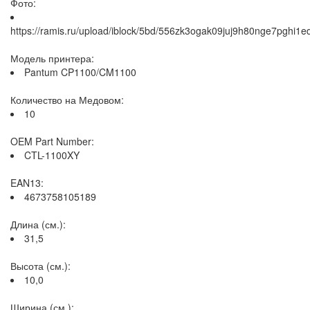
Фото:
https://ramis.ru/upload/iblock/5bd/556zk3ogak09juj9h80nge7pghi1e
Модель принтера:
Pantum CP1100/CM1100
Количество на Медовом:
10
OEM Part Number:
CTL-1100XY
EAN13:
4673758105189
Длина (см.):
31,5
Высота (см.):
10,0
Ширина (см.):