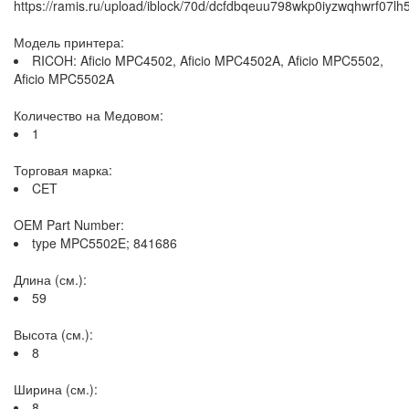
https://ramis.ru/upload/iblock/70d/dcfdbqeuu798wkp0iyzwqhwrf07lh
Модель принтера:
RICOH: Aficio MPC4502, Aficio MPC4502A, Aficio MPC5502,
Aficio MPC5502A
Количество на Медовом:
1
Торговая марка:
CET
OEM Part Number:
type MPC5502E; 841686
Длина (см.):
59
Высота (см.):
8
Ширина (см.):
8