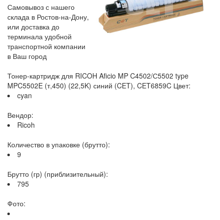
Самовывоз с нашего
склада в Ростов-на-Дону,
или доставка до
терминала удобной
транспортной компании
в Ваш город
Тонер-картридж для RICOH Aficio MP C4502/С5502 type
MPC5502E (т,450) (22,5K) синий (CET), CET6859C Цвет:
cyan
Вендор:
Ricoh
Количество в упаковке (брутто):
9
Брутто (гр) (приблизительный):
795
Фото: