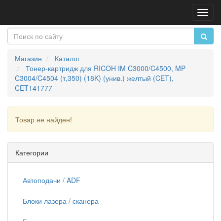
Пере
нави
Магазин
Каталог
Тонер-картридж для RICOH IM C3000/C4500, MP
C3004/C4504 (т,350) (18K) (унив.) желтый (CET),
CET141777
Товар не найден!
Продолжить
Категории
Автоподачи / ADF
Блоки лазера / сканера