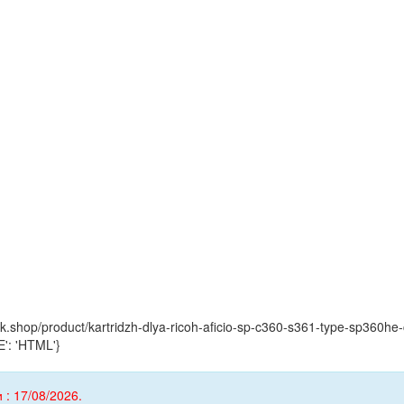
ink.shop/product/kartridzh-dlya-ricoh-aficio-sp-c360-s361-type-sp360h
': 'HTML'}
 : 17/08/2026.