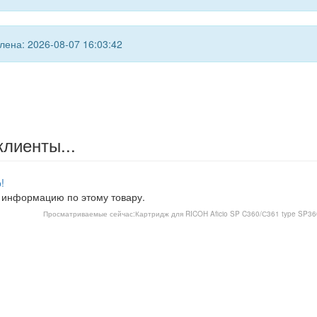
ена: 2026-08-07 16:03:42
клиенты...
!
 информацию по этому товару.
Просматриваемые сейчас:
Картридж для RICOH Aficio SP C360/С361 type SP3