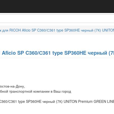
ж для RICOH Aficio SP C360/С361 type SP360HE черный (7К) UNITO
Aficio SP C360/С361 type SP360HE черный (
остов-на-Дону,
обной транспортной компании в Ваш город
 C360/С361 type SP360HE черный (7К) UNITON Premium GREEN LINE 