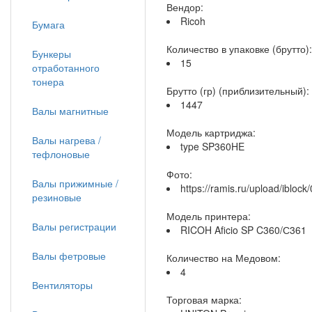
Вендор:
Ricoh
Бумага
Количество в упаковке (брутто):
Бункеры
15
отработанного
тонера
Брутто (гр) (приблизительный):
1447
Валы магнитные
Модель картриджа:
Валы нагрева /
type SP360HE
тефлоновые
Фото:
Валы прижимные /
https://ramis.ru/upload/iblo
резиновые
Модель принтера:
Валы регистрации
RICOH Aficio SP C360/С361
Валы фетровые
Количество на Медовом:
4
Вентиляторы
Торговая марка: