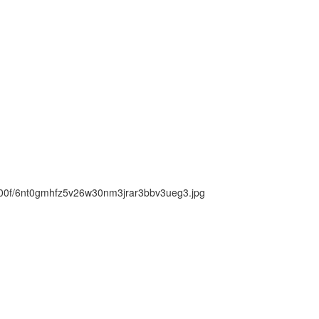
ck/00f/6nt0gmhfz5v26w30nm3jrar3bbv3ueg3.jpg