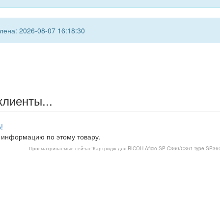
ена: 2026-08-07 16:18:30
клиенты...
!
 информацию по этому товару.
Просматриваемые сейчас:
Картридж для RICOH Aficio SP C360/С361 type SP36