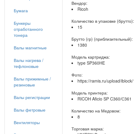
Вендор:
Ricoh
Бумага
Количество в упаковке (брутто):
Бункеры
15
отработанного
тонера
Брутто (гр) (приблизительный):
1380
Валы магнитные
Модель картриджа:
Валы нагрева /
type SP360HE
тефлоновые
Фото:
Валы прижимные /
https://ramis.ru/upload/iblo
резиновые
Модель принтера:
Валы регистрации
RICOH Aficio SP C360/С361
Валы фетровые
Количество на Медовом:
8
Вентиляторы
Торговая марка: