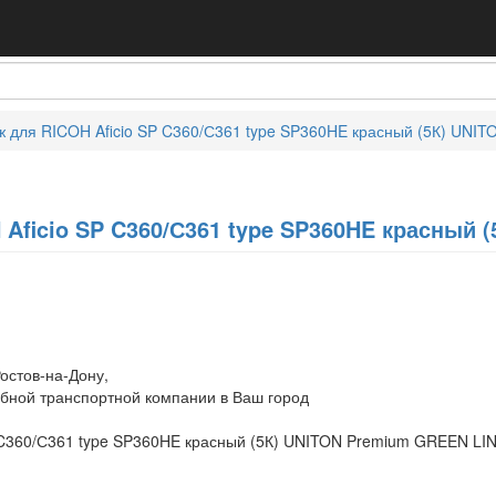
ж для RICOH Aficio SP C360/С361 type SP360HE красный (5К) UNIT
Aficio SP C360/С361 type SP360HE красный 
остов-на-Дону,
обной транспортной компании в Ваш город
 C360/С361 type SP360HE красный (5К) UNITON Premium GREEN LINE