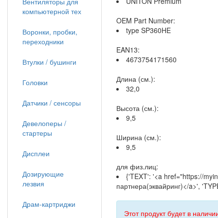
UNITON Premium
Вентиляторы для
компьютерной тех
OEM Part Number:
type SP360HE
Воронки, пробки,
переходники
EAN13:
4673754171560
Втулки / бушинги
Длина (см.):
Головки
32,0
Датчики / сенсоры
Высота (см.):
9,5
Девелоперы /
стартеры
Ширина (см.):
9,5
Дисплеи
для физ.лиц:
Дозирующие
{'TEXT': '<a href="https://my
лезвия
партнера(эквайринг)</a>', 'TYPE
Драм-картриджи
Этот продукт будет в наличии