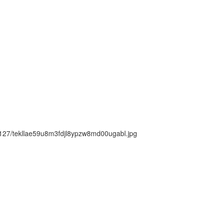
ck/127/tekllae59u8m3fdjl8ypzw8md00ugabl.jpg