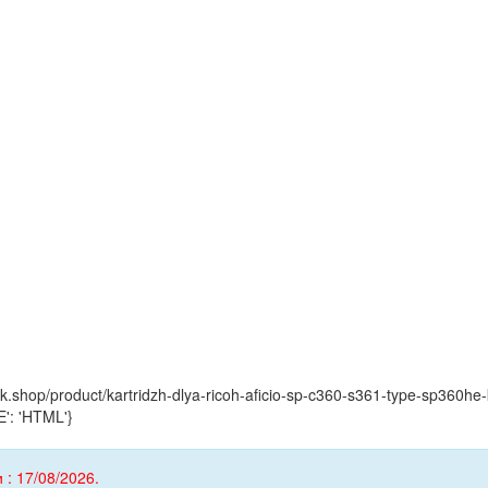
ink.shop/product/kartridzh-dlya-ricoh-aficio-sp-c360-s361-type-sp360h
': 'HTML'}
 : 17/08/2026.