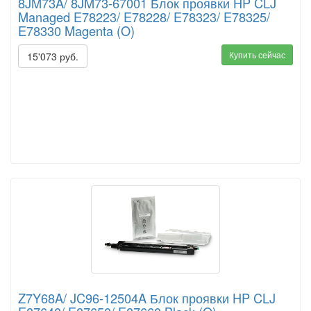
8JM73A/ 8JM73-67001 Блок проявки HP CLJ
Managed E78223/ E78228/ E78323/ E78325/
E78330 Magenta (O)
Купить сейчас
15'073 руб.
Z7Y68A/ JC96-12504A Блок проявки HP CLJ