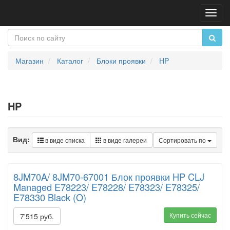
Пере
нави
Магазин
Каталог
Блоки проявки
HP
HP
Вид:
в виде списка
в виде галереи
Сортировать по
8JM70A/ 8JM70-67001 Блок проявки HP CLJ
Managed E78223/ E78228/ E78323/ E78325/
E78330 Black (O)
Купить сейчас
7'515 руб.