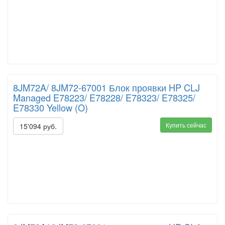
8JM72A/ 8JM72-67001 Блок проявки HP CLJ
Managed E78223/ E78228/ E78323/ E78325/
E78330 Yellow (O)
Купить сейчас
15'094 руб.