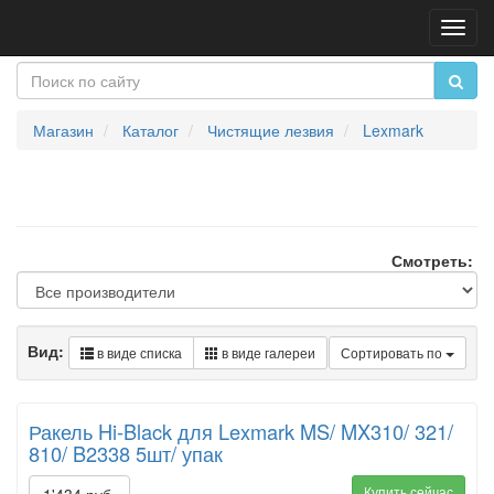
Пере
нави
Магазин
Каталог
Чистящие лезвия
Lexmark
Смотреть:
Вид:
в виде списка
в виде галереи
Сортировать по
Ракель Hi-Black для Lexmark MS/ MX310/ 321/
810/ B2338 5шт/ упак
Купить сейчас