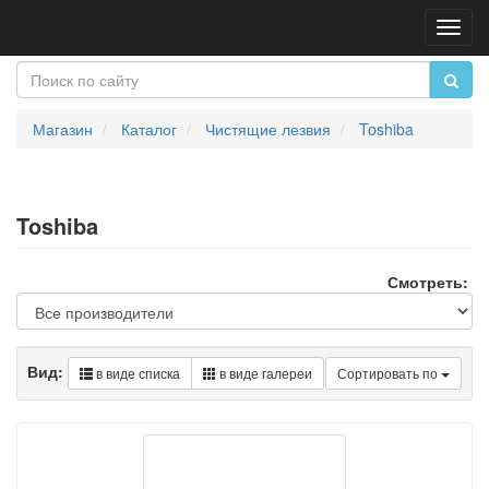
Пере
нави
Магазин
Каталог
Чистящие лезвия
Toshiba
Toshiba
Смотреть:
Вид:
в виде списка
в виде галереи
Сортировать по