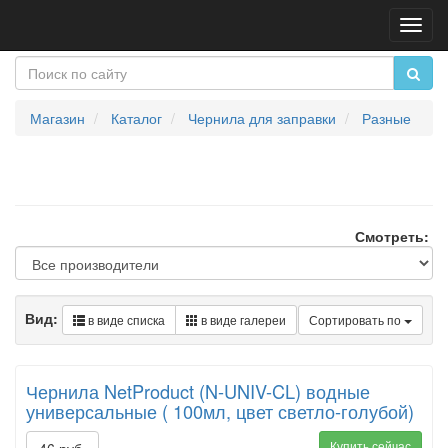
Пере
нави
Магазин
Каталог
Чернила для заправки
Разные
Смотреть:
Вид:
в виде списка
в виде галереи
Сортировать по
Чернила NetProduct (N-UNIV-CL) водные
универсальные ( 100мл, цвет светло-голубой)
Купить сейчас