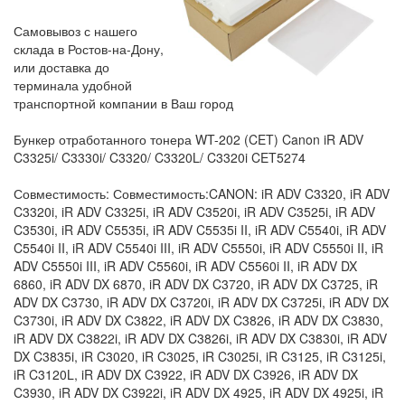
Самовывоз с нашего
склада в Ростов-на-Дону,
или доставка до
терминала удобной
транспортной компании в Ваш город
Бункер отработанного тонера WT-202 (CET) Canon iR ADV
C3325i/ C3330i/ C3320/ C3320L/ C3320i CET5274
Совместимость: Совместимость:CANON: iR ADV C3320, iR ADV
C3320i, iR ADV C3325i, iR ADV C3520i, iR ADV C3525i, iR ADV
C3530i, iR ADV C5535i, iR ADV C5535i II, iR ADV C5540i, iR ADV
C5540i II, iR ADV C5540i III, iR ADV C5550i, iR ADV C5550i II, iR
ADV C5550i III, iR ADV C5560i, iR ADV C5560i II, iR ADV DX
6860, iR ADV DX 6870, iR ADV DX C3720, iR ADV DX C3725, iR
ADV DX C3730, iR ADV DX C3720i, iR ADV DX C3725i, iR ADV DX
C3730i, iR ADV DX C3822, iR ADV DX C3826, iR ADV DX C3830,
iR ADV DX C3822i, iR ADV DX C3826i, iR ADV DX C3830i, iR ADV
DX C3835i, iR C3020, iR C3025, iR C3025i, iR C3125, iR C3125i,
iR C3120L, iR ADV DX C3922, iR ADV DX C3926, iR ADV DX
C3930, iR ADV DX C3922i, iR ADV DX 4925, iR ADV DX 4925i, iR