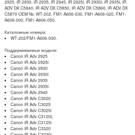
2925, iR 2930, iR 2935, iR 2945, iR 2925i, iR 2930i, iR 2935i, iR
ADV DX C5840, iR ADV DX C5850, iR ADV DX C5860, iR ADV DX
C5870 OEM №: WT-202, FM1-A606-030, FM1-A606-020, FM1-
A606-000, FM1-A606-050.
Каталожные номера:
WT-202/FM1-A606-030.
Поддерживаемые модели:
Canon iR Adv 2925
Canon iR Adv 2925i
Canon iR Adv 2930
Canon iR Adv 2930i
Canon iR Adv 2935
Canon iR Adv 2935i
Canon iR Adv 2945
Canon iR Adv C3020
Canon iR Adv C3025
Canon iR Adv C3025i
Canon iR Adv C3120L
Canon iR Adv C3125i
Canon iR Adv C3320
Canon iR Adv C3320i