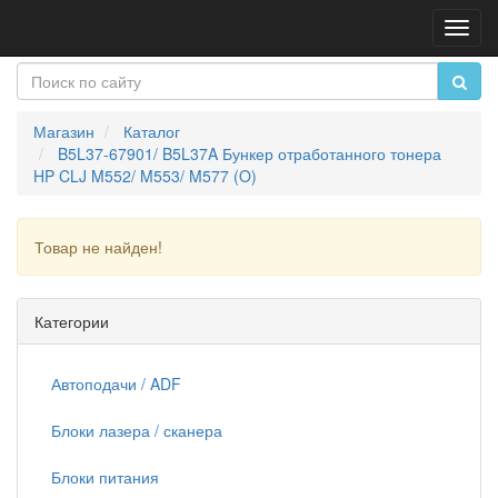
Пере
нави
Магазин
Каталог
B5L37-67901/ B5L37A Бункер отработанного тонера
HP CLJ M552/ M553/ M577 (O)
Товар не найден!
Продолжить
Категории
Автоподачи / ADF
Блоки лазера / сканера
Блоки питания